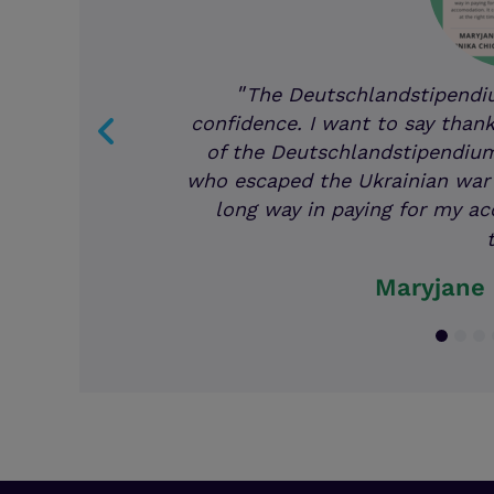
The Deutschlandstipendium 
working extremely hard in t
Previous
highly motivates me and 
strengthened my resolve to a
getting t
Adwoa Ad