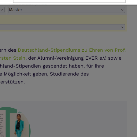
Details anzeigen
Impressum
|
Datenschutz
tern des
Deutschland-Stipendiums zu Ehren von Prof.
orsten Stein
, der Alumni-Vereinigung EVER e.V. sowie
chland-Stipendien gespendet haben, für ihre
ie Möglichkeit geben, Studierende des
erstützen.