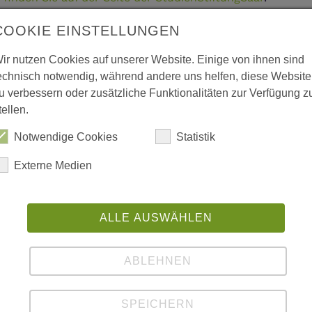
COOKIE EINSTELLUNGEN
ir nutzen Cookies auf unserer Website. Einige von ihnen sind
dstipendium der Universität des Saarlandes 2026-
echnisch notwendig, während andere uns helfen, diese Website
ießlich über das
Online-Bewerberportal der
u verbessern oder zusätzliche Funktionalitäten zur Verfügung z
ich.
tellen.
DINGT AN, DASS SIE SICH UM EIN STIPENDIUM FÜR
Notwendige Cookies
Statistik
ITUT BEWERBEN MÖCHTEN!
Externe Medien
gree / Art des Studiums”
ss”
ourse of study / Studiengang”
ALLE AUSWÄHLEN
ABLEHNEN
SPEICHERN