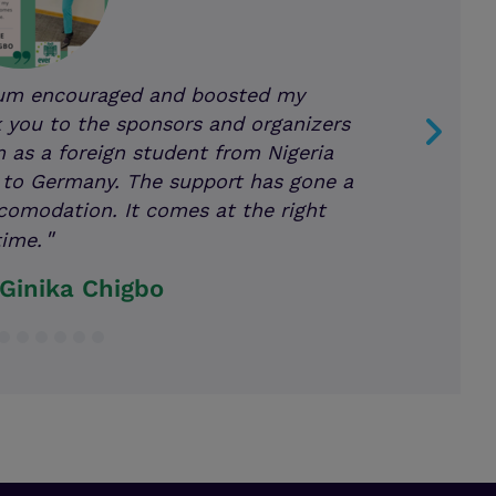
allows me to focus on learning and
he pursuit of my academic goals. It
Next
has developed my confidence and
im for excellence. I am grateful for
his opportunity.
ofowah Mintah