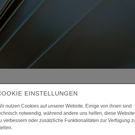
COOKIE EINSTELLUNGEN
ationen | Vorträge, Reden, B
ir nutzen Cookies auf unserer Website. Einige von ihnen sind
echnisch notwendig, während andere uns helfen, diese Website
u verbessern oder zusätzliche Funktionalitäten zur Verfügung z
| Blogs | ePublikationen | Vorträge, Reden, Berichte:
tellen.