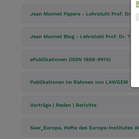
Jean Monnet Papers - Lehrstuhl Prof. Dr. 
Jean Monnet Blog - Lehrstuhl Prof. Dr. Tho
ePublikationen (ISSN 1868-9914)
Publikationen im Rahmen von LAWGEM
Vorträge | Reden | Berichte
Saar_Europa, Hefte des Europa-Institutes d