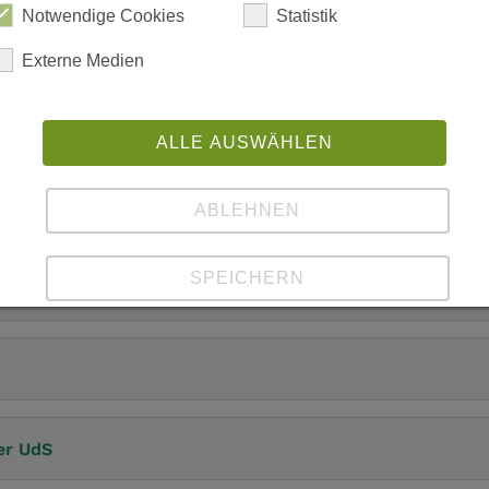
Notwendige Cookies
Statistik
Marc Bungenberg
Externe Medien
mas Giegerich
ALLE AUSWÄHLEN
ABLEHNEN
SPEICHERN
Details anzeigen
Impressum
|
Datenschutz
er UdS