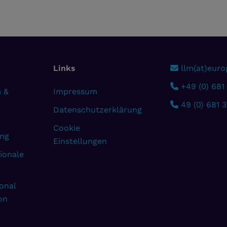
Links
llm(at)europ
+49 (0) 681
 &
Impressum
49 (0) 681 
Datenschutzerklärung
Cookie
ng
Einstellungen
ionale
e
onal
on