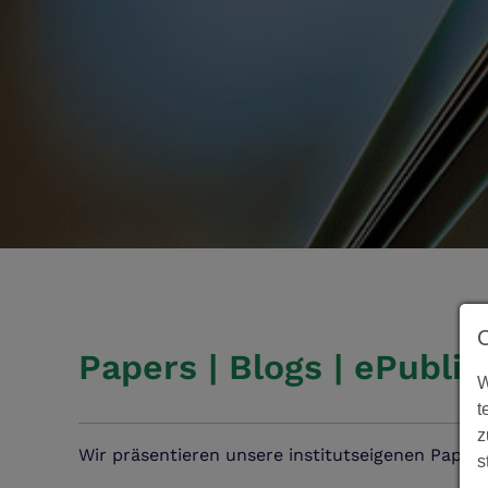
Papers | Blogs | ePublik
W
t
z
Wir präsentieren unsere institutseigenen Papers 
s