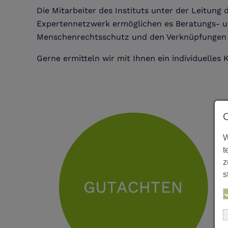
Die Mitarbeiter des Instituts unter der Leitung
Expertennetzwerk ermöglichen es Beratungs- un
Menschenrechtsschutz und den Verknüpfungen zu
Gerne ermitteln wir mit Ihnen ein individuelle
W
t
z
s