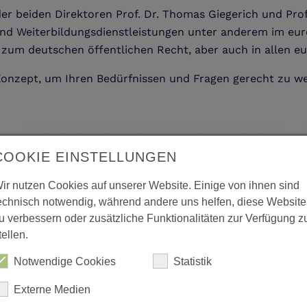
 der beiden Direktoren Prof. Dr. Thomas Giegerich und Pro
d Weiterbildungsdienstleistungen unter anderem im euro
m deutschen öffentlichen Recht, aber auch in allen eur
s Konzept, um Ihren Bedürfnissen und Fragen gerecht zu w
COOKIE EINSTELLUNGEN
ir nutzen Cookies auf unserer Website. Einige von ihnen sind
echnisch notwendig, während andere uns helfen, diese Website
u verbessern oder zusätzliche Funktionalitäten zur Verfügung z
tellen.
Notwendige Cookies
Statistik
Externe Medien