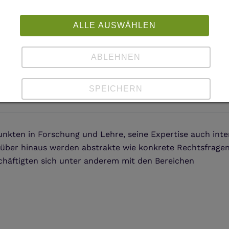
ALLE AUSWÄHLEN
ABLEHNEN
SPEICHERN
Details anzeigen
Impressum
|
Datenschutz
nkten in Forschung und Lehre, seine Expertise auch inter
über hinaus werden abstrakte wie konkrete Rechtsfrage
chäftigten sich unter anderem mit den Bereichen