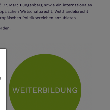
f. Dr. Marc Bungenberg sowie ein internationales
päischen Wirtschaftsrecht, Welthandelsrecht,
opäischen Politikbereichen anzubieten.
erden.
u