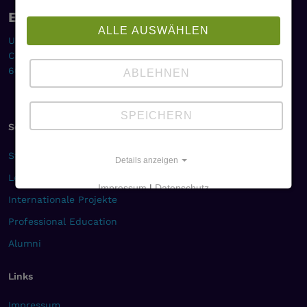
Europa-Institut
ALLE AUSWÄHLEN
Universität des Saarlandes
Campus, Gebäude B2 1
66123 Saarbrücken
ABLEHNEN
SPEICHERN
Seiten
Studium & Karriere
Details anzeigen
Lehre & Forschung
Impressum
|
Datenschutz
Internationale Projekte
Professional Education
Alumni
Links
Impressum