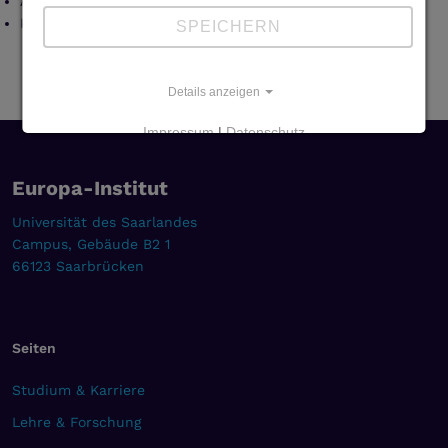
Anna Masser, International Dispute Resolution Masser
Kilian Wagner, University of Vienna
SPEICHERN
Details anzeigen
Impressum
|
Datenschutz
Europa-Institut
Universität des Saarlandes
Campus, Gebäude B2 1
66123 Saarbrücken
Seiten
Studium & Karriere
Lehre & Forschung