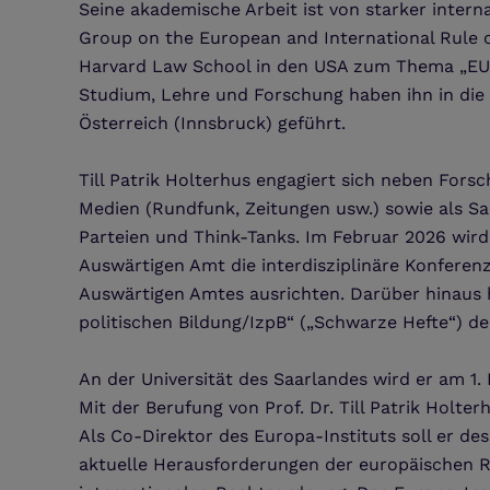
Seine akademische Arbeit ist von starker intern
Group on the European and International Rule o
Harvard Law School in den USA zum Thema „EU 
Studium, Lehre und Forschung haben ihn in die U
Österreich (Innsbruck) geführt.
Till Patrik Holterhus engagiert sich neben Fors
Medien (Rundfunk, Zeitungen usw.) sowie als S
Parteien und Think-Tanks. Im Februar 2026 wir
Auswärtigen Amt die interdisziplinäre Konfere
Auswärtigen Amtes ausrichten. Darüber hinaus h
politischen Bildung/IzpB“ („Schwarze Hefte“) d
An der Universität des Saarlandes wird er am 1
Mit der Berufung von Prof. Dr. Till Patrik Holt
Als Co-Direktor des Europa-Instituts soll er des
aktuelle Herausforderungen der europäischen Re