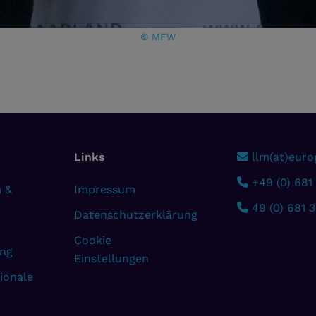
© MFW
Links
llm(at)europ
+49 (0) 681
 &
Impressum
49 (0) 681 
Datenschutzerklärung
Cookie
ng
Einstellungen
ionale
e