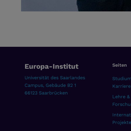
Europa-Institut
Seiten
Universität des Saarlandes
Studium
Campus, Gebäude B2 1
Karriere
66123 Saarbrücken
Lehre &
Forschu
Internat
Projekt