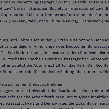
ationaler Vernetzung geprägt. So ist Till Patrik Holterhus
f Law“ bei der „European Society of International Law (E
Supranational Militant Democracy“ am Minda de Gunzbur
SA (Berkeley, Yale), nach China (Nanjing), Frankreich (Par
chung und Lehre auch in der „Dritten Mission“ von Hochsch
achverständiger in Anhörungen des Deutschen Bundestages
d Till Patrik Holterhus gemeinsam mit dem Bundesministe
nz „Wirtschaftssicherheit zwischen strategischer Selbst
at er zuletzt die Autorenschaft für das Heft „Der Rechts
er Bundeszentrale für politische Bildung übernommen. Di
. Februar seinen Dienst aufnehmen.
erhus gewinnt die Universität des Saarlandes einen renomm
sen erfolgreiche Arbeit fortführen und zugleich inhaltlic
chtsstaatlichkeit und Demokratie, der Zukunft der europ