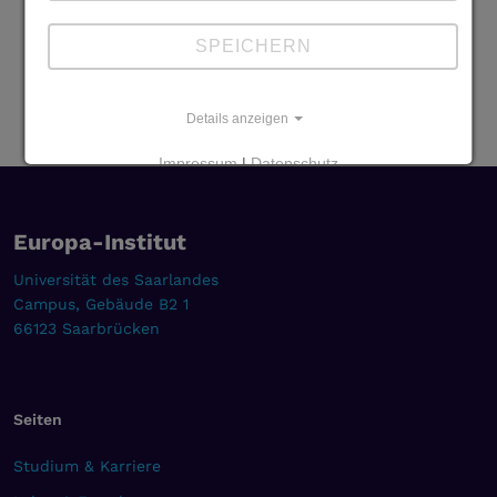
SPEICHERN
Details anzeigen
Impressum
|
Datenschutz
Europa-Institut
Universität des Saarlandes
Campus, Gebäude B2 1
66123 Saarbrücken
Seiten
Studium & Karriere